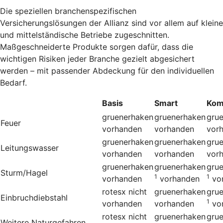
Die speziellen branchenspezifischen
Versicherungslösungen der Allianz sind vor allem auf kleine
und mittelständische Betriebe zugeschnitten.
Maßgeschneiderte Produkte sorgen dafür, dass die
wichtigen Risiken jeder Branche gezielt abgesichert
werden – mit passender Abdeckung für den individuellen
Bedarf.
Basis
Smart
Kom
gruenerhaken
gruenerhaken
gru
Feuer
vorhanden
vorhanden
vor
gruenerhaken
gruenerhaken
gru
Leitungswasser
vorhanden
vorhanden
vor
gruenerhaken
gruenerhaken
gru
Sturm/Hagel
1
1
vorhanden
vorhanden
vo
rotesx
nicht
gruenerhaken
gru
Einbruchdiebstahl
1
vorhanden
vorhanden
vo
rotesx
nicht
gruenerhaken
gru
Weitere Naturgefahren