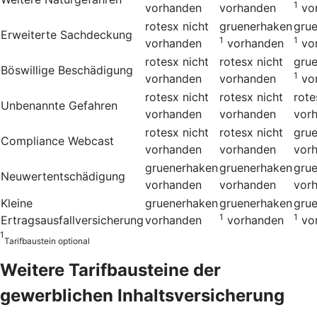
1
vorhanden
vorhanden
vo
rotesx
nicht
gruenerhaken
gru
Erweiterte Sachdeckung
1
1
vorhanden
vorhanden
vo
rotesx
nicht
rotesx
nicht
gru
Böswillige Beschädigung
1
vorhanden
vorhanden
vo
rotesx
nicht
rotesx
nicht
rote
Unbenannte Gefahren
vorhanden
vorhanden
vor
rotesx
nicht
rotesx
nicht
gru
Compliance Webcast
vorhanden
vorhanden
vor
gruenerhaken
gruenerhaken
gru
Neuwertentschädigung
vorhanden
vorhanden
vor
Kleine
gruenerhaken
gruenerhaken
gru
1
1
Ertragsausfallversicherung
vorhanden
vorhanden
vo
1
Tarifbaustein optional
Weitere Tarifbausteine der
gewerblichen Inhalts­versicherung