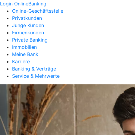
Login OnlineBanking
Online-Geschäftsstelle
Privatkunden
Junge Kunden
Firmenkunden
Private Banking
Immobilien
Meine Bank
Karriere
Banking & Verträge
Service & Mehrwerte