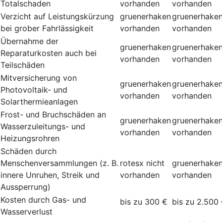
Totalschaden
vorhanden
vorhanden
Verzicht auf Leistungskürzung
gruenerhaken
gruenerhake
bei grober Fahrlässigkeit
vorhanden
vorhanden
Übernahme der
gruenerhaken
gruenerhake
Reparaturkosten auch bei
vorhanden
vorhanden
Teilschäden
Mitversicherung von
gruenerhaken
gruenerhake
Photovoltaik- und
vorhanden
vorhanden
Solarthermieanlagen
Frost- und Bruchschäden an
gruenerhaken
gruenerhake
Wasserzuleitungs- und
vorhanden
vorhanden
Heizungsrohren
Schäden durch
Menschenversammlungen (z. B.
rotesx
nicht
gruenerhake
innere Unruhen, Streik und
vorhanden
vorhanden
Aussperrung)
Kosten durch Gas- und
bis zu 300 €
bis zu 2.500
Wasserverlust