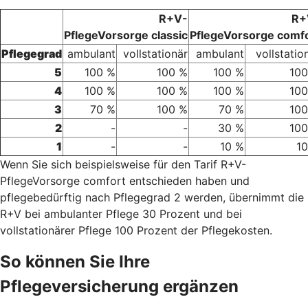
R+V-
R+
PflegeVorsorge classic
PflegeVorsorge comf
Pflegegrad
ambulant
vollstationär
ambulant
vollstatio
5
100 %
100 %
100 %
100
4
100 %
100 %
100 %
100
3
70 %
100 %
70 %
100
2
-
-
30 %
100
1
-
-
10 %
1
Wenn Sie sich beispielsweise für den Tarif R+V-
PflegeVorsorge comfort entschieden haben und
pflegebedürftig nach Pflegegrad 2 werden, übernimmt die
R+V bei ambulanter Pflege 30 Prozent und bei
vollstationärer Pflege 100 Prozent der Pflegekosten.
So können Sie Ihre
Pflegeversicherung ergänzen