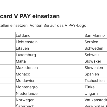
ocard V PAY einsetzen
ellen einsetzen. Achten Sie auf das V PAY-Logo.
Lettland
San Marino
Lichtenstein
Serbien
Litauen
Schweden
Luxemburg
Schweiz
Malta
Slowakei
Mazedonien
Slowenien
Monaco
Spanien
Moldawien
Tschechien
Montenegro
Türkei
Niederlande
Ungarn
Norwegen
Vatikanstad
Österreich
Vereinigtes 