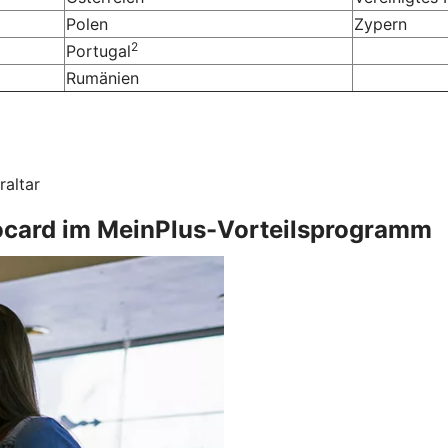
Polen
Zypern
2
Portugal
Rumänien
raltar
irocard im MeinPlus-Vorteilsprogramm