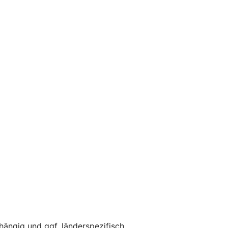
ängig und ggf. länderspezifisch.