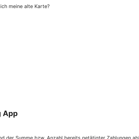
ich meine alte Karte?
g App
nd der Summe bzw. Anzahl bereits getätigter Zahlungen abh